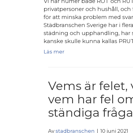
Vi har numer både ROT och RUT fö
privatpersoner och hushåll, och 
för att minska problem med svart
Städbranschen Sverige har i flera 
städning och upphandling, har s
kanske skulle kunna kallas PRUT
Läs mer
Vems är felet,
vem har fel o
ständiga fråg
Av
stadbranschen
|
10 juni 2021