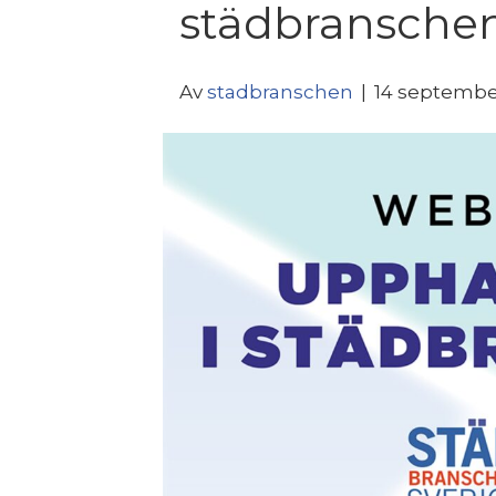
städbransche
Av
stadbranschen
|
14 septembe