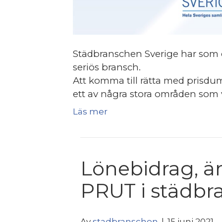
Städbranschen Sverige har som et
seriös bransch.
Att komma till rätta med prisdu
ett av några stora områden som v
Läs mer
Lönebidrag, är
PRUT i städbr
Av
stadbranschen
|
15 juni 2021