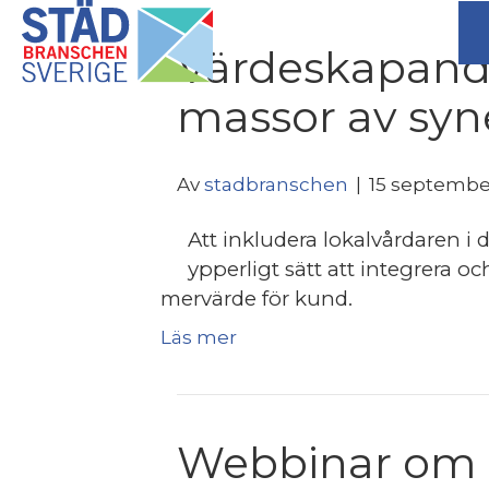
Värdeskapande
massor av syne
Av
stadbranschen
|
15 septembe
Att inkludera lokalvårdaren i
ypperligt sätt att integrera o
mervärde för kund.
Läs mer
Webbinar om 