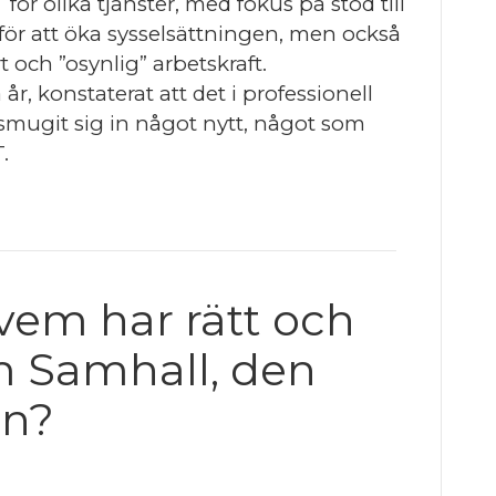
r olika tjänster, med fokus på stöd till
för att öka sysselsättningen, men också
 och ”osynlig” arbetskraft.
år, konstaterat att det i professionell
mugit sig in något nytt, något som
.
 vem har rätt och
m Samhall, den
an?