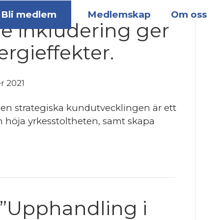
Bli medlem
Medlemskap
Om oss
 inkludering ger
rgieffekter.
r 2021
 den strategiska kundutvecklingen är ett
ch höja yrkesstoltheten, samt skapa
”Upphandling i