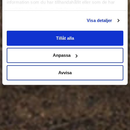
information som du har tillhandahållit eller som de har
samlat in när du har använt deras tjänster.
Visa detaljer
Tillåt alla
Anpassa
Avvisa