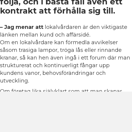
följa, och i bästa fall även ett
kontrakt att förhålla sig till.
– Jag menar att
lokalvårdaren är den viktigaste
länken mellan kund och affärsidé.
Om en lokalvårdare kan förmedla avvikelser
såsom trasiga lampor, tröga lås eller rinnande
kranar, så kan hen även ingå i ett forum där man
strukturerat och kontinuerligt fångar upp
kundens vanor, behovsförändringar och
utveckling.
Om företag lika självklart som att man skapar
synergier i driften, skapade forum för
lokalvårdaren att förmedla vad de ser hos kund,
skulle vi sätta kunden i fokus. Lokalvårdaren
skulle få en nyckelroll, som i sig skulle höja
yrkesstoltheten samt boosta individen.