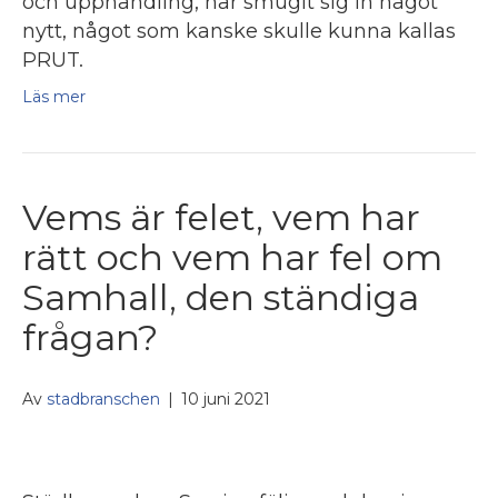
och upphandling, har smugit sig in något
nytt, något som kanske skulle kunna kallas
PRUT.
Läs mer
Vems är felet, vem har
rätt och vem har fel om
Samhall, den ständiga
frågan?
Av
stadbranschen
|
10 juni 2021