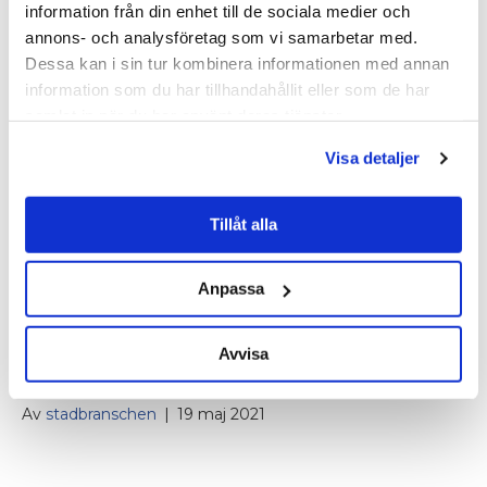
information från din enhet till de sociala medier och
jämställdhet, ekonomi och kalkyler,
annons- och analysföretag som vi samarbetar med.
hållbarhet, innovationer, teknik, utbildning
Dessa kan i sin tur kombinera informationen med annan
och upphandling.
information som du har tillhandahållit eller som de har
Boken har fått stor uppmärksamhet i
samlat in när du har använt deras tjänster.
tidningar, radio och TV, en bok helt unik i sitt
slag.
Visa detaljer
Läs mer
Tillåt alla
Anpassa
Vart är städbranschen på
väg 2021?
Avvisa
Av
stadbranschen
|
19 maj 2021