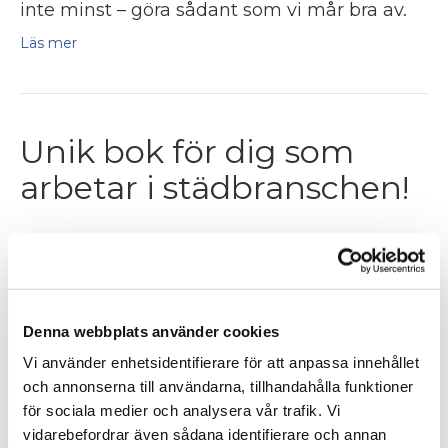
inte minst – göra sådant som vi mår bra av.
Läs mer
Unik bok för dig som
arbetar i städbranschen!
Av
stadbranschen
|
20 maj 2021
Denna webbplats använder cookies
I RENT UT SAGT. Allt du vill veta om
lokalvård, tar sig Jan Stegmann och Carina
Vi använder enhetsidentifierare för att anpassa innehållet
Boman Helgesson an lokalvårdens historia,
och annonserna till användarna, tillhandahålla funktioner
för sociala medier och analysera vår trafik. Vi
dagens professionella städning, chefs- och
vidarebefordrar även sådana identifierare och annan
ledarskapet, arbetsmiljö, integration och