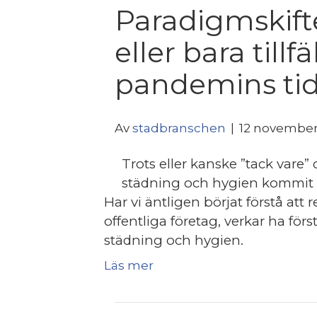
Paradigmskift
eller bara tillfä
pandemins ti
Av
stadbranschen
|
12 november
Trots eller kanske ”tack vare”
städning och hygien kommit f
Har vi äntligen börjat förstå att 
offentliga företag, verkar ha för
städning och hygien.
Läs mer