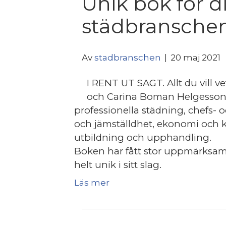
Unik bok för d
städbranschen
Av
stadbranschen
|
20 maj 2021
I RENT UT SAGT. Allt du vill v
och Carina Boman Helgesson a
professionella städning, chefs- o
och jämställdhet, ekonomi och ka
utbildning och upphandling.
Boken har fått stor uppmärksamh
helt unik i sitt slag.
Läs mer