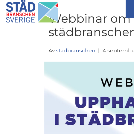
Webbinar om 
städbransche
Av
stadbranschen
|
14 septembe