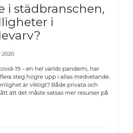
e i städbranschen,
lligheter i
devarv?
 2020
 covid-19 – en hel världs pandemi, har
lera steg högre upp i allas medvetande.
renlighet är viktigt? Både privata och
stått att det måste satsas mer resurser på