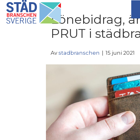
Lönebidrag, är
PRUT i städbr
Av
stadbranschen
|
15 juni 2021