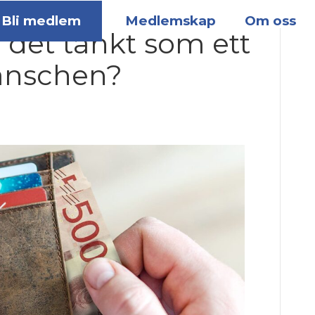
Bli medlem
Medlemskap
Om oss
 det tänkt som ett
anschen?