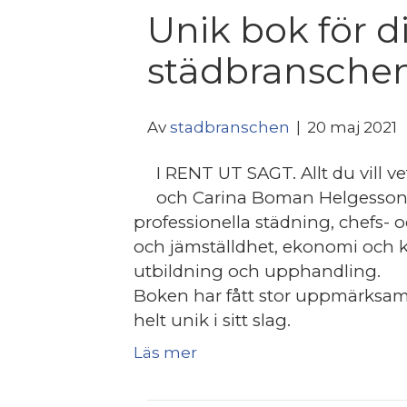
Unik bok för d
städbranschen
Av
stadbranschen
|
20 maj 2021
I RENT UT SAGT. Allt du vill v
och Carina Boman Helgesson a
professionella städning, chefs- o
och jämställdhet, ekonomi och ka
utbildning och upphandling.
Boken har fått stor uppmärksamh
helt unik i sitt slag.
Läs mer