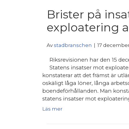
Brister på ins
exploatering a
Av
stadbranschen
|
17 december
​Riksrevisionen har den 15 
Statens insatser mot exploate
konstaterar att det främst är ut
oskäligt låga löner, långa arbets
boendeförhållanden. Man konstater
statens insatser mot exploatering
Läs mer