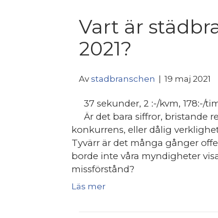
Vart är städb
2021?
Av
stadbranschen
|
19 maj 2021
37 sekunder, 2 :-/kvm, 178:-/t
Är det bara siffror, bristande 
konkurrens, eller dålig verklighe
Tyvärr är det många gånger offe
borde inte våra myndigheter visa 
missförstånd?
Läs mer