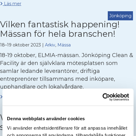
Läs mer
Jönköping
Vilken fantastisk happening!
Mässan för hela branschen!
18–19 oktober 2023
|
Arkiv
,
Mässa
18-19 oktober, ELMIA-mässan. Jönköping Clean &
Facility är den självklara mötesplatsen som
samlar ledande leverantörer, driftiga
entreprenörer tillsammans med inköpare,
upphandlare och lokalvårdare.
Läs mer
Digital
Webbinar: Upphandling i
Denna webbplats använder cookies
städbranscheb
Vi använder enhetsidentifierare för att anpassa innehållet
och annonserna till användarna, tillhandahålla funktioner