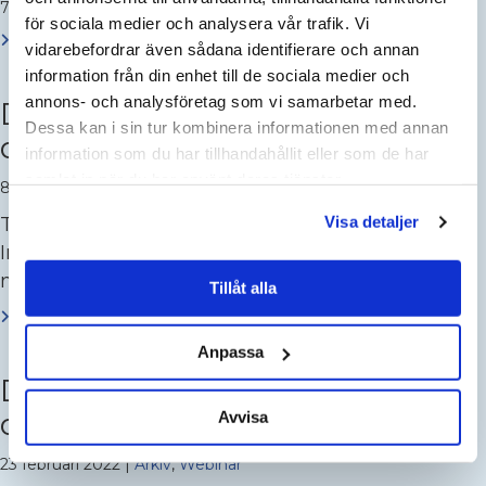
7 juni 2023
|
Arkiv
,
Webinar
för sociala medier och analysera vår trafik. Vi
Läs mer
vidarebefordrar även sådana identifierare och annan
information från din enhet till de sociala medier och
Webinar
annons- och analysföretag som vi samarbetar med.
Digitalt webbinarium – Kvalitet
Dessa kan i sin tur kombinera informationen med annan
del 2
information som du har tillhandahållit eller som de har
samlat in när du har använt deras tjänster.
8 april 2022
|
Arkiv
,
Webinar
Tema: Kvalitet del 2 | Miljö och hållbarhet |
Visa detaljer
Implementera ledningssystem | Initiativ för bra
miljömål | Tvätt – Hållbar utveckling
Tillåt alla
Läs mer
Anpassa
Webinar
Digitalt webbinarium – Kvalitet
del 1, 23 februari
Avvisa
23 februari 2022
|
Arkiv
,
Webinar