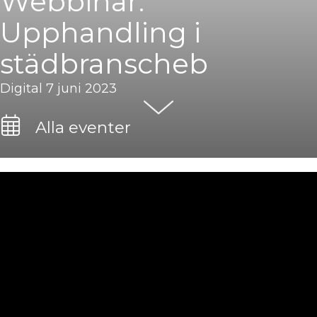
Webbinar:
Upphandling i
städbranscheb
Digital 7 juni 2023
Alla eventer