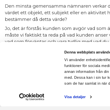
Den minsta gemensamma nämnaren verkar dock 
värdet ett objekt, ett subjekt eller en aktivitet
bestämmer då detta värde?
Jo, det är förstås kunden som avgör vad som är k
måste vi faktiskt ta reda på vad kunden anser 
vad som förväntas och vara tydlig med vad du k
Sätt mål kring er städkvalitet och följ sedan u
Denna webbplats använde
Kvalitet kan faktiskt mätas och utvärderas oc
Vi använder enhetsidentifie
kvalitetssäkring och ett målinriktat kvalitetsar
funktioner för sociala medi
annan information från din
Vill du veta mer om kvalitet, var då med på vå
med. Dessa kan i sin tur k
under våren.
som de har samlat in när d
Målgrupp:
Chefer, Arbetsledare och städare i
Visa detaljer