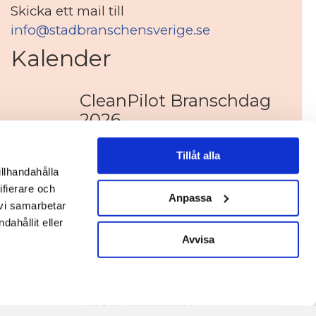
Skicka ett mail till
info@stadbranschensverige.se
Kalender
CleanPilot Branschdag
2026
9 november 2026
|
Tillåt alla
illhandahålla
Stora städchefsdagarna
ifierare och
Anpassa
2026
 vi samarbetar
ahållit eller
17–18 september 2026
|
Avvisa
Webinarium om miljö-
och arbetsmiljöarbete
21 april 2026
|
Arkiv