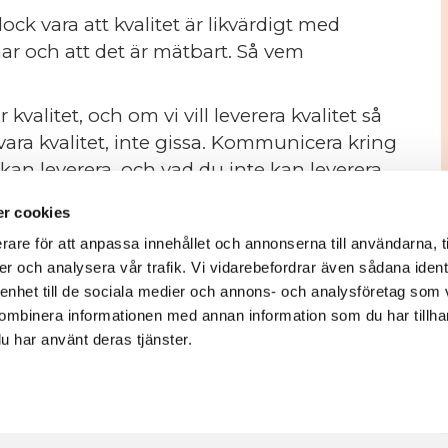
vara att kvalitet är likvärdigt med
 har och att det är mätbart. Så vem
valitet, och om vi vill leverera kvalitet så
vara kvalitet, inte gissa. Kommunicera kring
an leverera, och vad du inte kan leverera.
pp dessa mål.
r cookies
h systematiskt förbättras genom
rare för att anpassa innehållet och annonserna till användarna, t
bete.
er och analysera vår trafik. Vi vidarebefordrar även sådana ident
 enhet till de sociala medier och annons- och analysföretag som
ra två kvalitetswebbinar som vi anordnar
ombinera informationen med annan information som du har tillhand
u har använt deras tjänster.
 städbranschen.