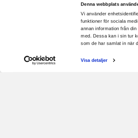
vad som förväntas och vara tydlig med vad du k
Denna webbplats använde
Sätt mål kring er städkvalitet och följ sedan u
Vi använder enhetsidentifie
funktioner för sociala medi
Kvalitet kan faktiskt mätas och utvärderas oc
annan information från din
kvalitetssäkring och ett målinriktat kvalitetsar
med. Dessa kan i sin tur k
Vill du veta mer om kvalitet, var då med på vå
som de har samlat in när d
under våren.
Visa detaljer
Målgrupp:
Chefer, Arbetsledare och städare i
Länk till webbinaret: Kvali