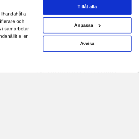
2026
Tillåt alla
illhandahålla
9 november 2026
|
ifierare och
Anpassa
 vi samarbetar
Stora städchefsdagarna
ahållit eller
2026
Avvisa
17–18 september 2026
|
Webinarium om miljö-
och arbetsmiljöarbete
21 april 2026
|
Arkiv
Stora städchefsdagen
12-13 september
12–13 september 2024
|
Arkiv
,
Seminar