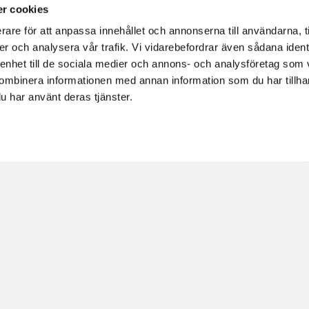
an leverera, och vad du inte kan leverera.
r cookies
pp dessa mål.
rare för att anpassa innehållet och annonserna till användarna, t
er och analysera vår trafik. Vi vidarebefordrar även sådana ident
h systematiskt förbättras genom
 enhet till de sociala medier och annons- och analysföretag som
bete.
ombinera informationen med annan information som du har tillhand
ra två kvalitetswebbinar som vi anordnar
u har använt deras tjänster.
 städbranschen.
tet i städbranschen, del 2