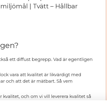
 miljömål | Tvätt – Hållbar
ligen?
ckså ett diffust begrepp. Vad är egentligen
vara att kvalitet är likvärdigt med
 har och att det är mätbart. Så vem
valitet, och om vi vill leverera kvalitet så
vara kvalitet, inte gissa. Kommunicera kring