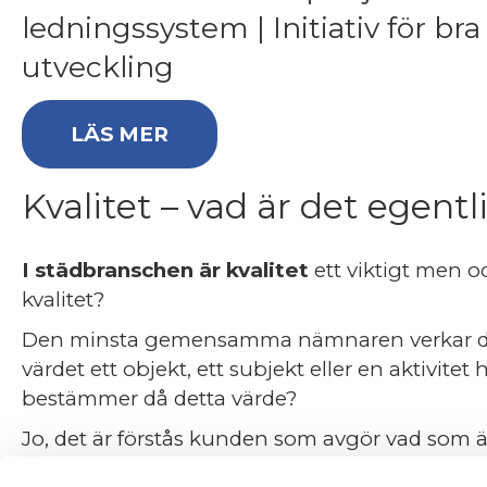
ledningssystem | Initiativ för bra
utveckling
(OPENS IN NEW TAB)
LÄS MER
Kvalitet – vad är det egent
I städbranschen är kvalitet
ett viktigt men o
kvalitet?
Den minsta gemensamma nämnaren verkar dock 
värdet ett objekt, ett subjekt eller en aktivitet
bestämmer då detta värde?
Jo, det är förstås kunden som avgör vad som är k
måste vi faktiskt ta reda på vad kunden anser 