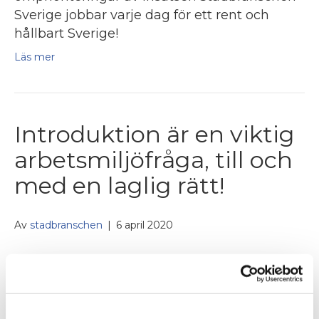
Sverige jobbar varje dag för ett rent och
hållbart Sverige!
Läs mer
Introduktion är en viktig
arbetsmiljöfråga, till och
med en laglig rätt!
Av
stadbranschen
|
6 april 2020
Första dagen och tiden på det nya jobbet
sätter avtryck för lång tid framåt.