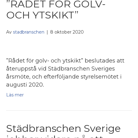
”RÅDET FÖR GOLV-
OCH YTSKIKT”
Av
stadbranschen
|
8 oktober 2020
”Rådet för golv- och ytskikt” beslutades att
återuppstå vid Städbranschen Sveriges
årsmöte, och efterföljande styrelsemötet i
augusti 2020.
Läs mer
Städbranschen Sverige