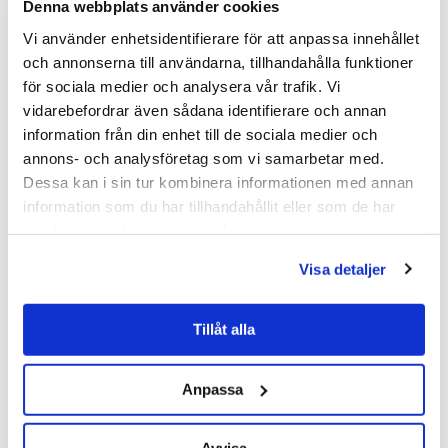
Denna webbplats använder cookies
Arbetsgivaren har därför mycket att vinna på
att skapa en bra introduktion.
Vi använder enhetsidentifierare för att anpassa innehållet
och annonserna till användarna, tillhandahålla funktioner
Städbranschen Sverige jobbar både för
för sociala medier och analysera vår trafik. Vi
företag och verksamheter i branschen men
vidarebefordrar även sådana identifierare och annan
vi lägger också ett stort fokus på människan,
information från din enhet till de sociala medier och
individen, medarbetaren.
annons- och analysföretag som vi samarbetar med.
Läs mer
Dessa kan i sin tur kombinera informationen med annan
information som du har tillhandahållit eller som de har
samlat in när du har använt deras tjänster.
Visa detaljer
Hållbart samarbete gör
oss starka#
Tillåt alla
Av
stadbranschen
|
23 mars 2020
Anpassa