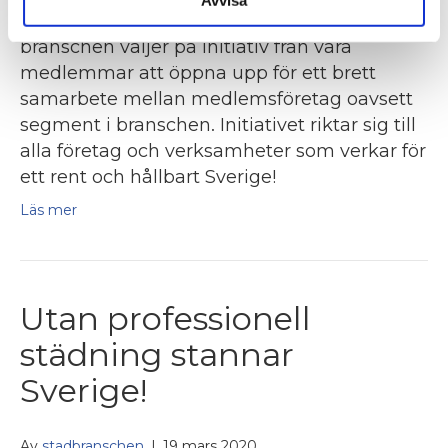
Avvisa
​Städbranschen Sverige som samlande kraft i
branschen väljer på initiativ från våra
medlemmar att öppna upp för ett brett
samarbete mellan medlemsföretag oavsett
segment i branschen. Initiativet riktar sig till
alla företag och verksamheter som verkar för
ett rent och hållbart Sverige!
Läs mer
Utan professionell
städning stannar
Sverige!
Av
stadbranschen
|
19 mars 2020