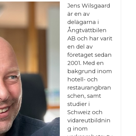
Jens Wilsgaard
är en av
delägarna i
Ångtvättbilen
AB och har varit
en del av
företaget sedan
2001. Med en
bakgrund inom
hotell- och
restaurangbran
schen, samt
studier i
Schweiz och
vidareutbildnin
g inom