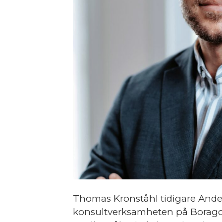
Thomas Kronståhl tidigare Ander
konsultverksamheten på Borago A