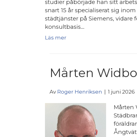
studier påbörjade han sitt arbet
snart 15 år specialiserat sig ino
städtjänster på Siemens, vidare fö
konsultbasis…
Läs mer
Mårten Widbo
Av
Roger Henriksen
|
1 juni 2026
Mårten 
Städbra
föräldr
Ångtvätt