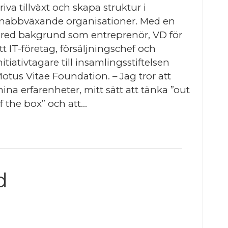
riva tillväxt och skapa struktur i
nabbväxande organisationer. Med en
red bakgrund som entreprenör, VD för
tt IT-företag, försäljningschef och
nitiativtagare till insamlingsstiftelsen
otus Vitae Foundation. – Jag tror att
ina erfarenheter, mitt sätt att tänka ”out
f the box” och att…
d