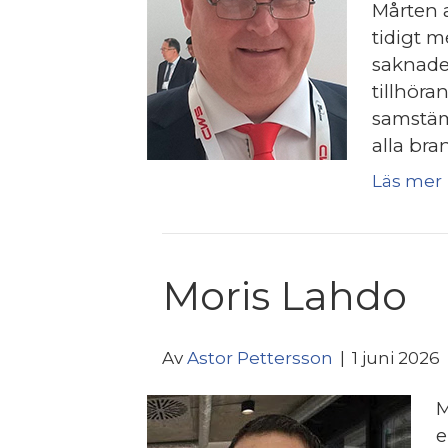
Mårten a
tidigt 
saknade
tillhöra
samstäm
alla br
Läs mer
Moris Lahdo
Av
Astor Pettersson
|
1 juni 2026
M
e