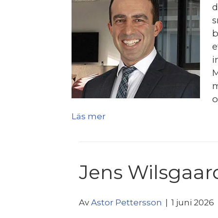
d
s
b
e
i
M
m
o
Läs mer
Jens Wilsgaar
Av
Astor Pettersson
|
1 juni 2026