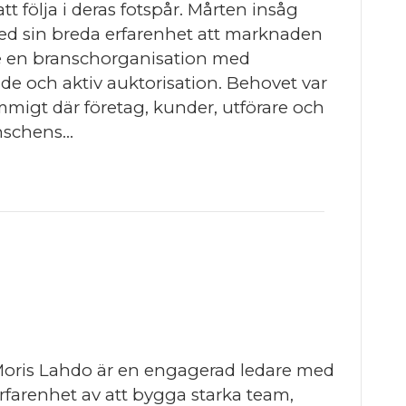
tt följa i deras fotspår. Mårten insåg
med sin breda erfarenhet att marknaden
 en branschorganisation med
nde och aktiv auktorisation. Behovet var
migt där företag, kunder, utförare och
anschens…
oris Lahdo är en engagerad ledare med
rfarenhet av att bygga starka team,