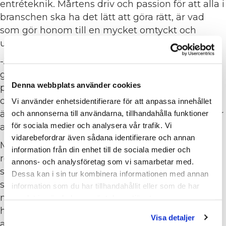
entréteknik. Mårtens driv och passion för att alla i
branschen ska ha det lätt att göra rätt, är vad
som gör honom till en mycket omtyckt och
uppskattad partner till våra medlemmar.
-Jag har under alla år i föreningen verkat för att
göra branschen bättre vilket är ett ständigt
Denna webbplats använder cookies
pågående arbete. Det finns två aspekter i detta,
dels bilden som de utanför branschen har, dels
Vi använder enhetsidentifierare för att anpassa innehållet
även vi i branschen som måste lyfta oss själva för
och annonserna till användarna, tillhandahålla funktioner
för sociala medier och analysera vår trafik. Vi
att uppnå den respekt vi förtjänar, säger Mårten.
vidarebefordrar även sådana identifierare och annan
Mårten har sedan 80-talet arbetat i många olika
information från din enhet till de sociala medier och
roller och verksamheter och fortsätter även idag
annons- och analysföretag som vi samarbetar med.
som fristående konsult inom sina
Dessa kan i sin tur kombinera informationen med annan
specialområden. Mårten kämpar envist vidare
information som du har tillhandahållit eller som de har
med Städbranschen Sveriges vision ”ett rent och
samlat in när du har använt deras tjänster.
hållbart Sverige” och hoppas fler vill delta i
Visa detaljer
arbetet.