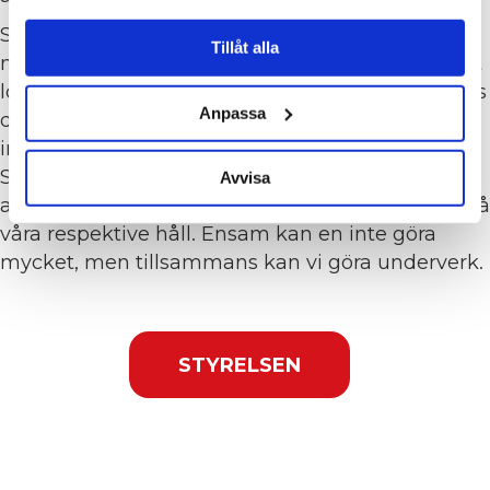
Städbranschen Sveriges medlemmar,
Tillåt alla
medarbetare och samverkanspartners är lyckligt
lottade att just vår bransch fick en del av Mårtens
Anpassa
driv, passion och kunskap. Mårten är en av
initiativtagarna som samlat oss under
Städbranschen Sverige, och för att tillsammans
Avvisa
arbeta med de hjärtefrågor vi alla arbetar med på
våra respektive håll. Ensam kan en inte göra
mycket, men tillsammans kan vi göra underverk.
STYRELSEN