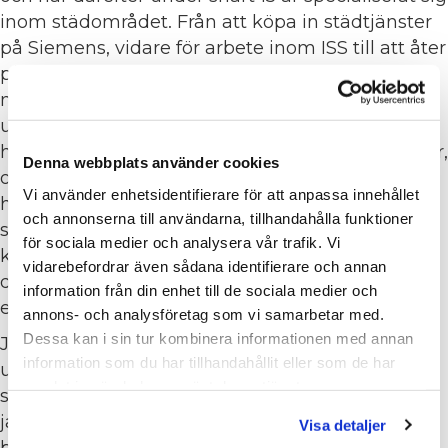
inom städområdet. Från att köpa in städtjänster
på Siemens, vidare för arbete inom ISS till att åter
på konsultbasis hjälpa upphandlande
myndigheter och privata städbolag med sina
upphandlingar. Förutom upphandlingar arbetar
han dagligen med olika typer av städutredningar,
Denna webbplats använder cookies
ofta kopplat till nyckeltal och utvecklar digitala
Vi använder enhetsidentifierare för att anpassa innehållet
hjälpmedel för att kunna utvärdera sin
och annonserna till användarna, tillhandahålla funktioner
städleverans. Genom sitt arbete med olika
för sociala medier och analysera vår trafik. Vi
kundgrupper över hela landet och även
vidarebefordrar även sådana identifierare och annan
deltagande i internationella städprojekt har han
information från din enhet till de sociala medier och
ett brett kontaktnät.
annons- och analysföretag som vi samarbetar med.
Dessa kan i sin tur kombinera informationen med annan
Jag vill genom mina erfarenheter bidra med att
information som du har tillhandahållit eller som de har
utveckla och skapa en bättre städbransch där
samlat in när du har använt deras tjänster.
seriösa utförare gynnas. Grunderna till detta tror
jag är en seriös beställare med rätt kompetens,
Visa detaljer
både vid upphandling och uppföljning av