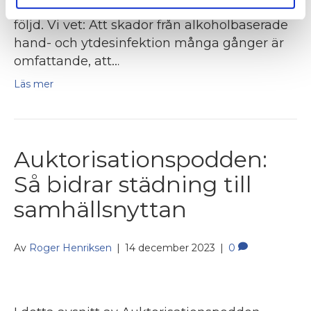
onödiga kostnader och konsekvenser till
följd. Vi vet: Att skador från alkoholbaserade
hand- och ytdesinfektion många gånger är
omfattande, att…
Läs mer
Auktorisationspodden:
Så bidrar städning till
samhällsnyttan
Av
Roger Henriksen
|
14 december 2023
|
0