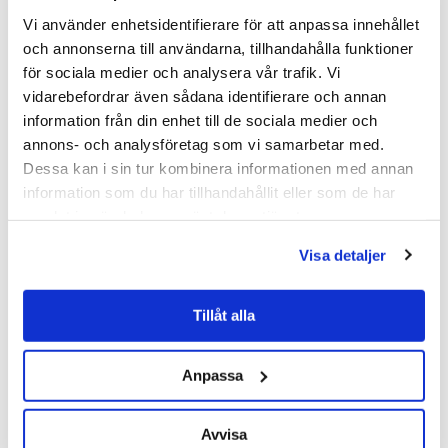
Vi använder enhetsidentifierare för att anpassa innehållet
och annonserna till användarna, tillhandahålla funktioner
för sociala medier och analysera vår trafik. Vi
Projekt
vidarebefordrar även sådana identifierare och annan
desinfektionsmedel
information från din enhet till de sociala medier och
annons- och analysföretag som vi samarbetar med.
Dessa kan i sin tur kombinera informationen med annan
Av
Roger Henriksen
|
18 januari 2024
|
0
information som du har tillhandahållit eller som de har
samlat in när du har använt deras tjänster.
Visa detaljer
Projektet kommer omfatta såväl
alkoholbaserade, som alkoholfria
Tillåt alla
desinfektionsmedel och hur dessa påverkar
olika golv- och ytskikt. Vi vet att skador från
Anpassa
alkoholbaserade hand- och ytdesinfektion
många gånger är omfattande, att ytmaterial,
tillika olika ytbehandlingar skadas med
Avvisa