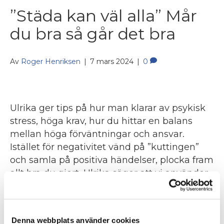
”Städa kan väl alla” Mår
du bra så går det bra
Av
Roger Henriksen
|
7 mars 2024
|
0
Ulrika ger tips på hur man klarar av psykisk
stress, höga krav, hur du hittar en balans
mellan höga förväntningar och ansvar.
Istället för negativitet vänd på ”kuttingen”
och samla på positiva händelser, plocka fram
allt bra du gjort. Ulrika säger att vi använder
alldeles för lite feedback. Feedback ska man
slösa med, vi mår…
Läs mer
Denna webbplats använder cookies