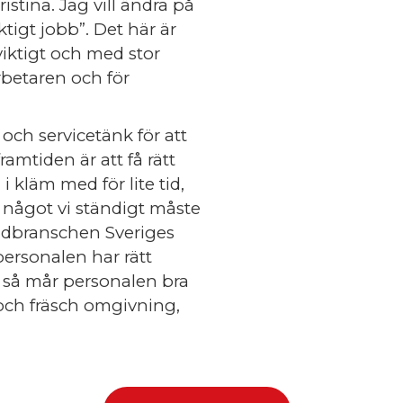
istina. Jag vill ändra på
iktigt jobb”. Det här är
 viktigt och med stor
rbetaren och för
och servicetänk för att
amtiden är att få rätt
i kläm med för lite tid,
r något vi ständigt måste
Städbranschen Sveriges
ersonalen har rätt
te så mår personalen bra
 och fräsch omgivning,