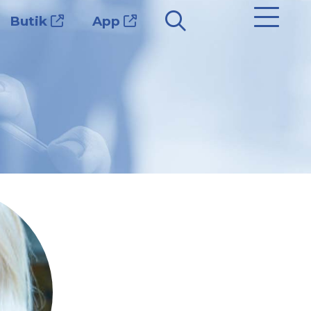
Butik
App