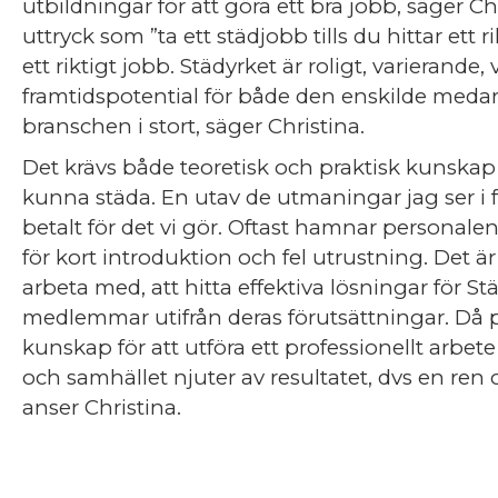
utbildningar för att göra ett bra jobb, säger Chr
uttryck som ”ta ett städjobb tills du hittar ett r
ett riktigt jobb. Städyrket är roligt, varierande,
framtidspotential för både den enskilde meda
branschen i stort, säger Christina.
Det krävs både teoretisk och praktisk kunskap 
kunna städa. En utav de utmaningar jag ser i fr
betalt för det vi gör. Oftast hamnar personalen 
för kort introduktion och fel utrustning. Det ä
arbeta med, att hitta effektiva lösningar för 
medlemmar utifrån deras förutsättningar. Då p
kunskap för att utföra ett professionellt arbe
och samhället njuter av resultatet, dvs en ren
anser Christina.