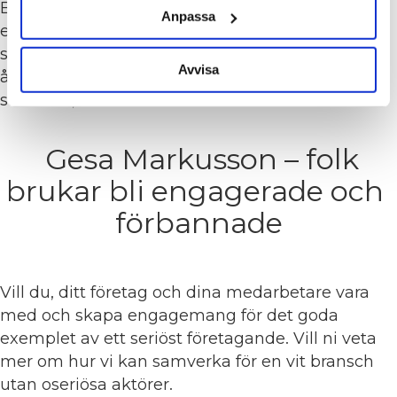
Behöver du, ditt företag och dina medarbetare
Anpassa
en inspiratör, som kan berätta och ge tips och
stöd i hur ni på bästa sätt kan ta hand om,
Avvisa
återuppliva och dagligstäda era golv på bästa
sätt m.m, så är Mårten den du ska kontakta.
Gesa Markusson – folk
brukar bli engagerade och
förbannade
Vill du, ditt företag och dina medarbetare vara
med och skapa engagemang för det goda
exemplet av ett seriöst företagande. Vill ni veta
mer om hur vi kan samverka för en vit bransch
utan oseriösa aktörer.