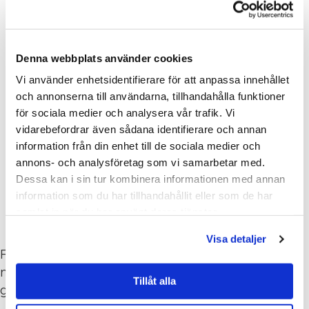
inom ämnet golv och
golvunderhåll
Denna webbplats använder cookies
Vi använder enhetsidentifierare för att anpassa innehållet
och annonserna till användarna, tillhandahålla funktioner
för sociala medier och analysera vår trafik. Vi
vidarebefordrar även sådana identifierare och annan
information från din enhet till de sociala medier och
annons- och analysföretag som vi samarbetar med.
Dessa kan i sin tur kombinera informationen med annan
information som du har tillhandahållit eller som de har
samlat in när du har använt deras tjänster.
Visa detaljer
För alla er som på ett eller annat sätt handskas
med olika golvmaterial (sten, trä, linoleum, plast,
Tillåt alla
gummi osv).