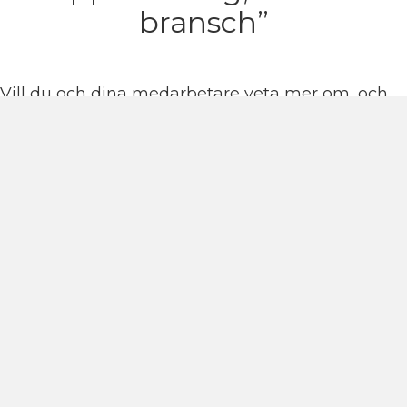
bransch”
Vill du och dina medarbetare veta mer om, och
få tips och trix från personer med lång erfarenhet
och kunskap om hur ni ska tänka, när det är dags
för upphandling och avtalsuppföljning.
Vad är viktigt att få med i underlaget för att
motverka oseriösa anbud och i stället bidra till
”en vit bransch”.
Då är det Jenny, Mattias och Gesa ni vill träffa,
tillsammans kan de erbjuda en superföreläsning
om upphandling.