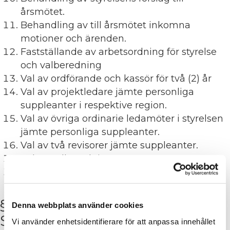
årsmötet.
Behandling av till årsmötet inkomna
motioner och ärenden.
Fastställande av arbetsordning för styrelse
och valberedning
Val av ordförande och kassör för två (2) år
Val av projektledare jämte personliga
suppleanter i respektive region.
Val av övriga ordinarie ledamöter i styrelsen
jämte personliga suppleanter.
Val av två revisorer jämte supplean­ter.
Val av valberedning.
Årsmötets avslutande
§ 7 STYRELSENS
Denna webbplats använder cookies
SAMMANSÄTTNING
Vi använder enhetsidentifierare för att anpassa innehållet