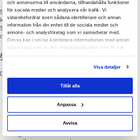
och annonserna till användarna, tillhandahålla funktioner
för sociala medier och analysera vår trafik. Vi
Styrelsen består av organisationens ordförande,
vidarebefordrar även sådana identifierare och annan
kassör och sju (7) övriga ledamöter.
information från din enhet till de sociala medier och
Styrelsen konstituerar inom sig vice ordfö­rande
annons- och analysföretag som vi samarbetar med.
och övriga eventuella befattningar.
Dessa kan i sin tur kombinera informationen med annan
information som du har tillhandahållit eller som de har
§ 8 STYRELSENS ANSVAR
samlat in när du har använt deras tjänster.
Visa detaljer
Det åligger styrelsen särskilt:
att övervaka organisationens verksamhet
Tillåt alla
och tillse att stadgarna noga efterföljs,
att verkställa av årsmötet fattade beslut,
Anpassa
att antaga och entlediga organisationens
verkställande direktör,
Avvisa
att låta föra noggranna räkenskaper över
organisationens inkomster och