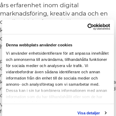
års erfarenhet inom digital
marknadsföring, kreativ anda och en
otrolig drivkraft ser vi till att möta
kundernas behov. ​Att växa och synas
digitalt har aldrig varit viktigare och vi
Denna webbplats använder cookies
har verktygen för att ni ska nå ert mål.
Vi använder enhetsidentifierare för att anpassa innehållet
och annonserna till användarna, tillhandahålla funktioner
Precis som att vi inte är experter inom ert
för sociala medier och analysera vår trafik. Vi
område samt era verktyg, förväntar vi oss inte att
vidarebefordrar även sådana identifierare och annan
ni ska ha koll på våra! Genom att ha en egen
information från din enhet till de sociala medier och
kontaktperson hos oss som sköter hela er digitala
annons- och analysföretag som vi samarbetar med.
närvaro tillsammans med sitt team har ni mer tid
Dessa kan i sin tur kombinera informationen med annan
över att fokusera på ert.
information som du har tillhandahållit eller som de har
samlat in när du har använt deras tjänster.
Vi jobbar aktivt med att analysera vad som
fungerar bra och vad som behöver lite extra
Visa detaljer