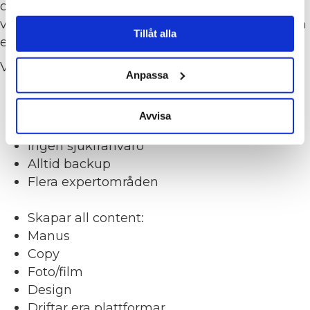
omtanke. Ni får rapporter av oss hur det går och
vi optimerar utefter vad vi får fram för resultat. Ta
Tillåt alla
ett steg tillbaka, fokusera på ert dagliga arbete.
Vi hjälper er på vägen!
Anpassa
Team av 3 pers/kund
3 för 1
Avvisa
Inga missade deadlines
Ingen sjukfrånvaro
Alltid backup
Flera expertområden
Skapar all content:
Manus
Copy
Foto/film
Design
Driftar era plattformar