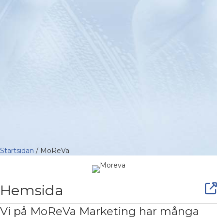
Startsidan
/
MoReVa
(op
Hemsida
Vi på MoReVa Marketing har många