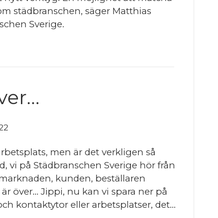
inom städbranschen, säger Matthias
schen Sverige.
över…
022
r arbetsplats, men är det verkligen så
, vi på Städbranschen Sverige hör från
arknaden, kunden, beställaren
r över… Jippi, nu kan vi spara ner på
och kontaktytor eller arbetsplatser, det…