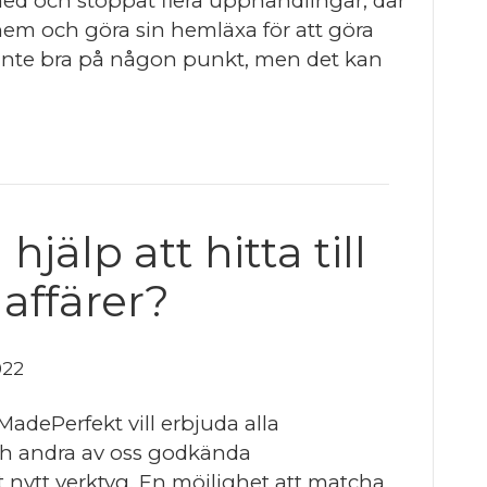
ed och stoppat flera upphandlingar, där
hem och göra sin hemläxa för att göra
inte bra på någon punkt, men det kan
 hjälp att hitta till
 affärer?
022
adePerfekt vill erbjuda alla
h andra av oss godkända
lt nytt verktyg. En möjlighet att matcha