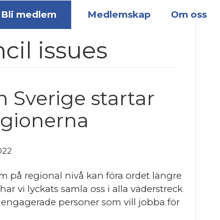
Bli medlem
Medlemskap
Om oss
cil issues
 Sverige startar
regionerna
022
m på regional nivå kan föra ordet längre
 har vi lyckats samla oss i alla väderstreck
 engagerade personer som vill jobba för