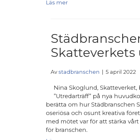
Läs mer
Städbranschen 
Skatteverkets
Av
stadbranschen
|
5 april 2022
Nina Skoglund, Skatteverket, 
”Utredarträff” på nya huvudko
berätta om hur Städbranschen Sv
oseriösa och osunt kreativa före
med mötet var för att stärka vå
för branschen.