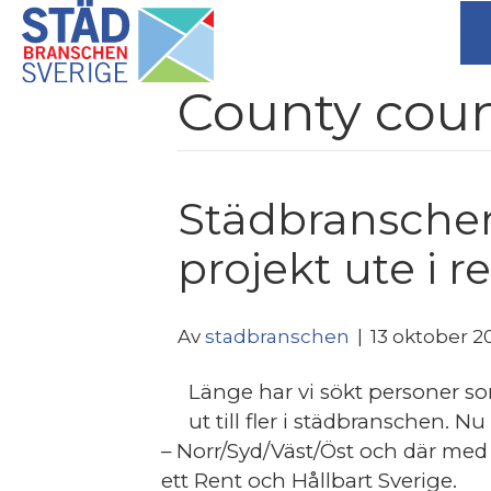
County coun
Städbranschen
projekt ute i 
Av
stadbranschen
|
13 oktober 2
Länge har vi sökt personer so
ut till fler i städbranschen. Nu
– Norr/Syd/Väst/Öst och där med
ett Rent och Hållbart Sverige.