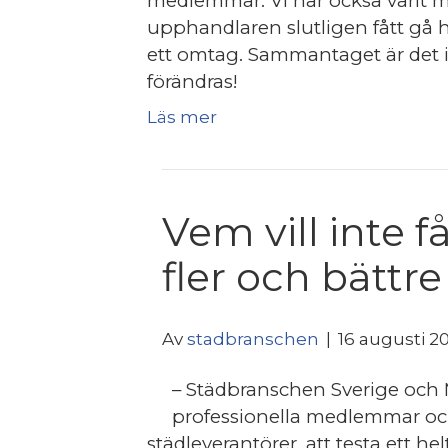
medlemmar. Vi har också varit m
upphandlaren slutligen fått gå 
ett omtag. Sammantaget är det 
förändras!
Läs mer
Vem vill inte få
fler och bättre
Av
stadbranschen
|
16 augusti 2
– Städbranschen Sverige och M
professionella medlemmar oc
städleverantörer, att testa ett he