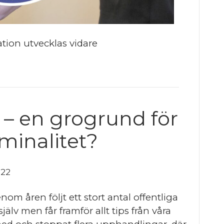
tion utvecklas vidare
ö – en grogrund för
minalitet?
022
m åren följt ett stort antal offentliga
älv men får framför allt tips från våra