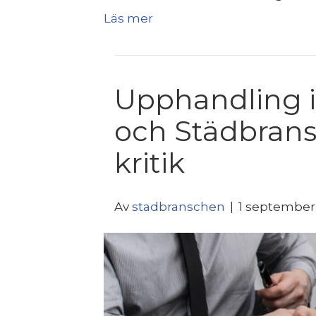
Läs mer
Upphandling i
och Städbrans
kritik
Av
stadbranschen
|
1 september