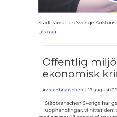
Städbranschen Sverige Auktorisa
Läs mer
Offentlig milj
ekonomisk kri
Av
stadbranschen
|
17 augusti 2
Städbranschen Sverige har geno
upphandlingar, vi hittar dem sj