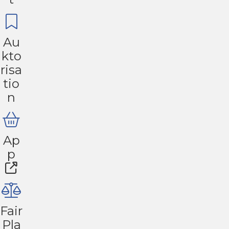
Au
kto
risa
tio
n
Ap
p
Fair
Pla