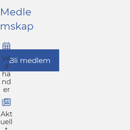
Medle
mskap
Va
Bli medlem
d
hä
nd
er
Akt
uell
t