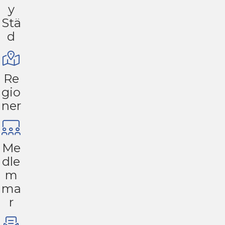
y
Stä
d
Re
gio
ner
Me
dle
m
ma
r