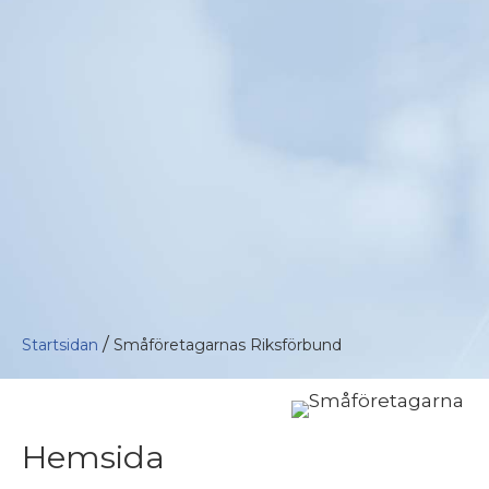
/
Startsidan
Småföretagarnas Riksförbund
Hemsida