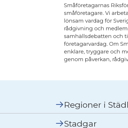
Småföretagarnas Riksför
småföretagare. Vi arbeta
lönsam vardag för Sver
rådgivning och medlemsf
samhällsdebatten och til
företagarvardag. Om Små
enklare, tryggare och m
genom påverkan, rådgi
Regioner i Stä
Stadgar