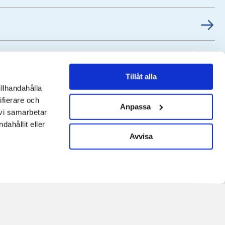
Tillåt alla
illhandahålla
ifierare och
Anpassa
 vi samarbetar
ahållit eller
Avvisa
Personuppgiftsbehandling
Cookies