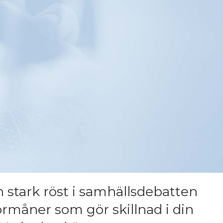
n stark röst i samhällsdebatten
 förmåner som gör skillnad i din