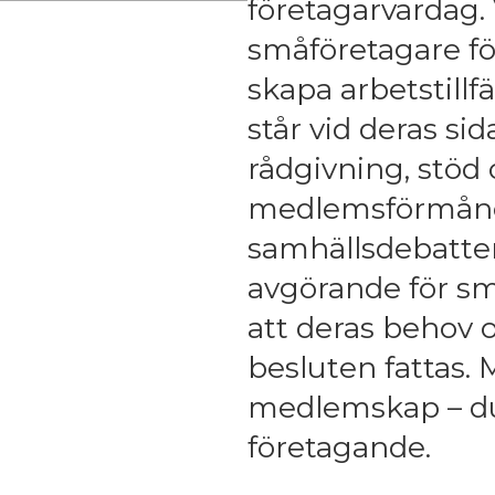
företagarvardag.
småföretagare fö
skapa arbetstillfä
står vid deras si
rådgivning, stöd 
medlemsförmåner.
samhällsdebatten
avgörande för små
att deras behov 
besluten fattas. 
medlemskap – du f
företagande.