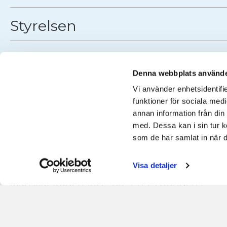
Styrelsen
Partner, rese- och hållbarhet
Denna webbplats använde
Vi använder enhetsidentifie
funktioner för sociala medi
annan information från din
med. Dessa kan i sin tur k
som de har samlat in när d
Kontakta Städbranschen Sverige
info@stadbranschensverige.se
Visa detaljer
+46 010-557 69 89
Månskärsvägen 10B - 6tr, 141 75 Kungens
Kurva