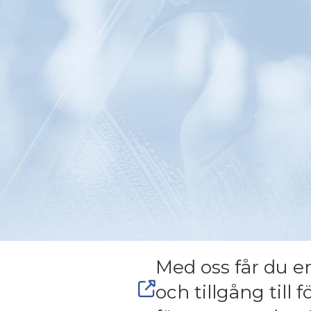
Med oss får du e
(opens in new tab)
och tillgång till