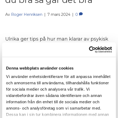
Av
Roger Henriksen
|
7 mars 2024
|
0
Ulrika ger tips på hur man klarar av psykisk
stress, höga krav, hur du hittar en balans
mellan höga förväntningar och ansvar.
Istället för negativitet vänd på ”kuttingen”
och samla på positiva händelser, plocka fram
Denna webbplats använder cookies
allt bra du gjort. Ulrika säger att vi använder
Vi använder enhetsidentifierare för att anpassa innehållet
alldeles för lite feedback. Feedback ska man
och annonserna till användarna, tillhandahålla funktioner
slösa med, vi mår…
för sociala medier och analysera vår trafik. Vi
vidarebefordrar även sådana identifierare och annan
Läs mer
information från din enhet till de sociala medier och
annons- och analysföretag som vi samarbetar med.
Dessa kan i sin tur kombinera informationen med annan