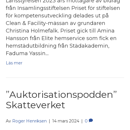
Länsstyrelsen 2023 års mottagare av bidrag
från Insamlingsstiftelsen Priset för stiftelsen
för kompetensutveckling delades ut på
Clean & Facility-mässan av grundaren
Christina Holmefalk. Priset gick till Amina
Hansson från Elite hemservice som fick en
hemstädutbildning från Städakademin,
Faduma Yassin…
Läs mer
”Auktorisationspodden”
Skatteverket
Av
Roger Henriksen
|
14 mars 2024
|
0