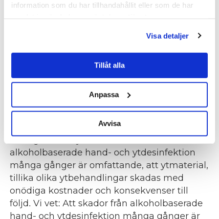
information som du har tillhandahållit eller som de har
Projekt
samlat in när du har använt deras tjänster.
desinfektionsmedel
Visa detaljer
Av
Roger Henriksen
|
18 januari 2024
|
0
Tillåt alla
Anpassa
Projektet kommer omfatta såväl
alkoholbaserade, som alkoholfria
Avvisa
desinfektionsmedel och hur dessa påverkar
olika golv- och ytskikt. Vi vet att skador från
alkoholbaserade hand- och ytdesinfektion
många gånger är omfattande, att ytmaterial,
tillika olika ytbehandlingar skadas med
onödiga kostnader och konsekvenser till
följd. Vi vet: Att skador från alkoholbaserade
hand- och ytdesinfektion många gånger är