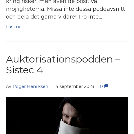
kring risker, men även de positiva
möjligheterna. Missa inte dessa poddavsnitt
och dela det gärna vidare! Tro inte…
Läs mer
Auktorisationspodden –
Sistec 4
Av
Roger Henriksen
|
14 september 2023
|
0