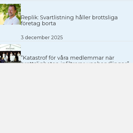
Replik: Svartlistning håller brottsliga
företag borta
3 december 2025
”Katastrof för våra medlemmar när
brottsligheten infiltrerar upphandlingar”
24 juli 2025
Tipsa oss
Missar du ett event?
Berätta om ett branschevenemang. Skicka ett