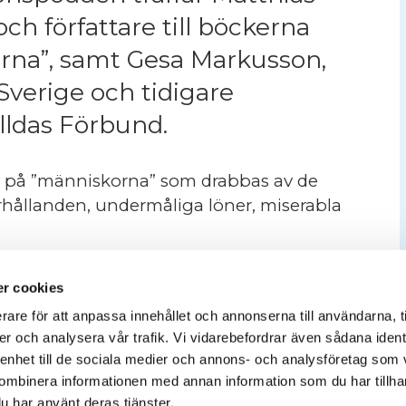
och författare till böckerna
orna”, samt Gesa Markusson,
verige och tidigare
ldas Förbund.
r på ”människorna” som drabbas av de
rhållanden, undermåliga löner, miserabla
 27.360:-, där vi resonerar kring risker,
r cookies
rare för att anpassa innehållet och annonserna till användarna, t
 vidare! Tro inte att det vi berättar om
er och analysera vår trafik. Vi vidarebefordrar även sådana ident
 flesta branscher!
 enhet till de sociala medier och annons- och analysföretag som
ec
och
ID06!
ombinera informationen med annan information som du har tillhand
u har använt deras tjänster.