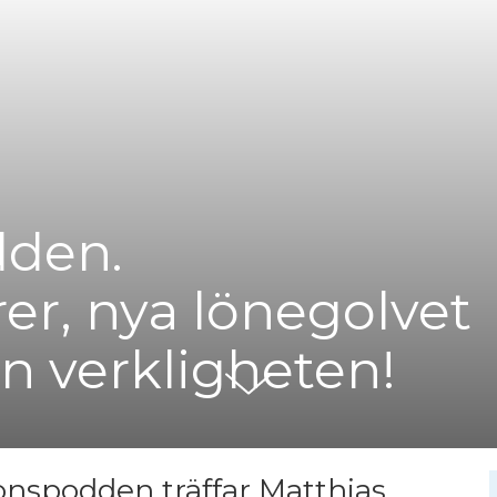
dden.
r, nya lönegolvet
ån verkligheten!
ionspodden träffar Matthias