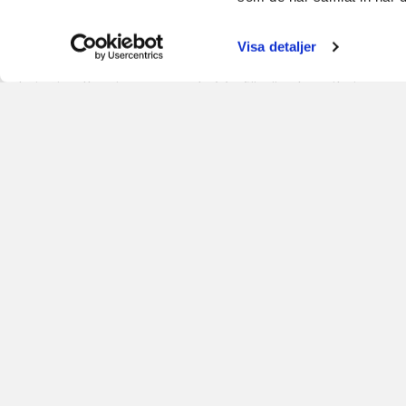
LYSSNA PÅ PODDEN DEL 1
Visa detaljer
Samtalet i podden syftar till att tydliggöra si
kriminella vinner mark. Varför är det viktigt 
både sitt grundarbete i samband med upphand
varningssignaler bör man vara extra uppmär
Vi har tidigare skrivit och berättat om en ”krea
offentliga upphandlingar när priserna som acce
tenderar nu alltmer gå mot ”kriminalitet”!
LYSSNA PÅ DEL 2 AV PODDEN
Samtalet i detta poddavsnitt fokuserar på ”m
kriminella med orimliga arbetsförhållanden, u
levnadsförhållanden, hot och övergrepp!
Vi kom även att samtala kring nya lönegolvet på