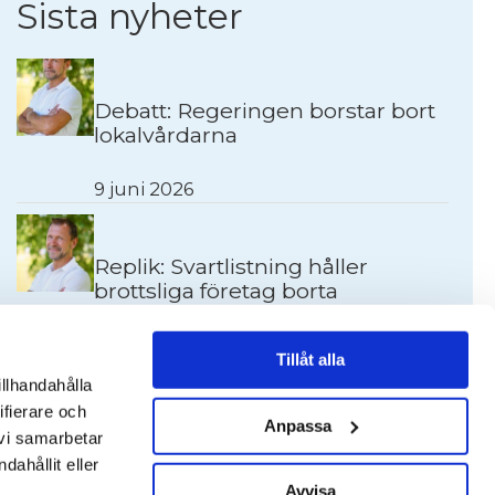
Sista nyheter
Debatt: Regeringen borstar bort
lokalvårdarna
9 juni 2026
Replik: Svartlistning håller
brottsliga företag borta
3 december 2025
Tillåt alla
illhandahålla
ifierare och
”Katastrof för våra medlemmar
Anpassa
 vi samarbetar
när brottsligheten infiltrerar
ahållit eller
upphandlingar”
Avvisa