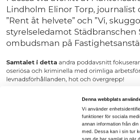
Lindholm Elinor Torp, journalist 
”Rent åt helvete” och ”Vi, skugg
styrelseledamot Städbranschen S
ombudsman på Fastighetsanstäl
Samtalet i detta
andra poddavsnitt fokusera
oseriösa och kriminella med orimliga arbetsfö
levnadsförhållanden, hot och övergrepp!
Vi kom även att samtala kring nya lönegolvet på
men även de positiva möjligheterna.
Denna webbplats använde
Vi använder enhetsidentifie
Missa inte dessa poddavsnitt och dela det gärna
funktioner för sociala medi
endast sker inom städbranschen – det sker i de
annan information från din
Lyssna även på våra tidigare poddar med
Sist
med. Dessa kan i sin tur k
som de har samlat in när d