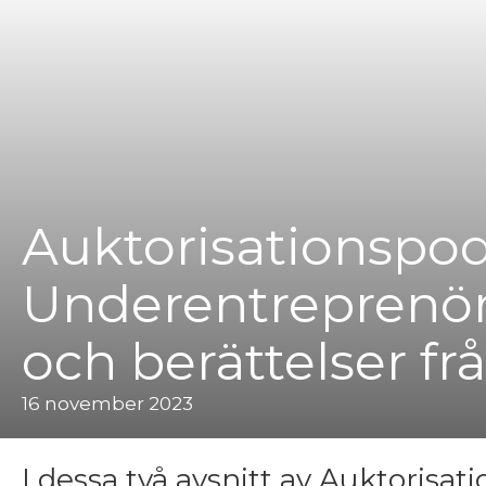
Auktorisationspo
Underentreprenöre
och berättelser fr
16 november 2023
I dessa två avsnitt av Auktorisat