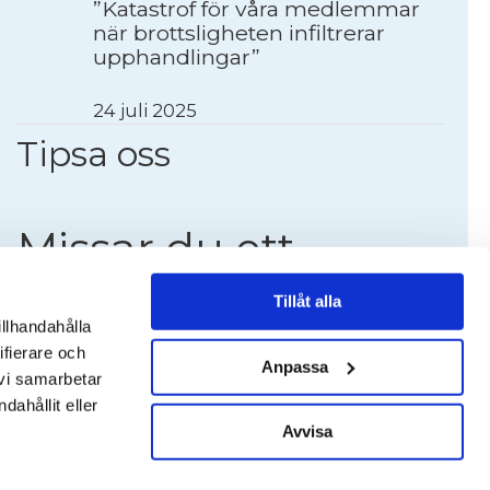
”Katastrof för våra medlemmar
när brottsligheten infiltrerar
upphandlingar”
24 juli 2025
Tipsa oss
Missar du ett
event?
Tillåt alla
illhandahålla
ifierare och
Berätta om ett branschevenemang.
Anpassa
 vi samarbetar
Skicka ett mail till
ahållit eller
info@stadbranschensverige.se
Avvisa