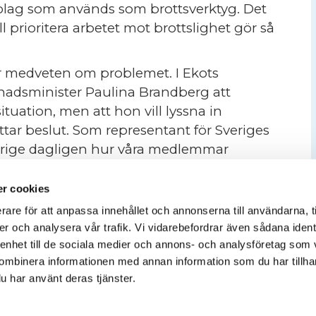
olag som används som brottsverktyg. Det
ll prioritera arbetet mot brottslighet gör så
r medveten om problemet. I Ekots
nadsminister Paulina Brandberg att
situation, men att hon vill lyssna in
tar beslut. Som representant för Sveriges
verige dagligen hur våra medlemmar
mhet snedvrider konkurrensen. Vi vet också
r och kompetens för att jaga de här
r cookies
rare för att anpassa innehållet och annonserna till användarna, t
er och analysera vår trafik. Vi vidarebefordrar även sådana ident
 faktor kommer företag som hittar flest
 enhet till de sociala medier och annons- och analysföretag som
l Region Västerbotten både sagt upp avtalet
ombinera informationen med annan information som du har tillhand
aget på grund av misstänkt brottslighet.
u har använt deras tjänster.
k vare offentliga upphandlingar. År 2022
ingar och var därmed ett av de företag som