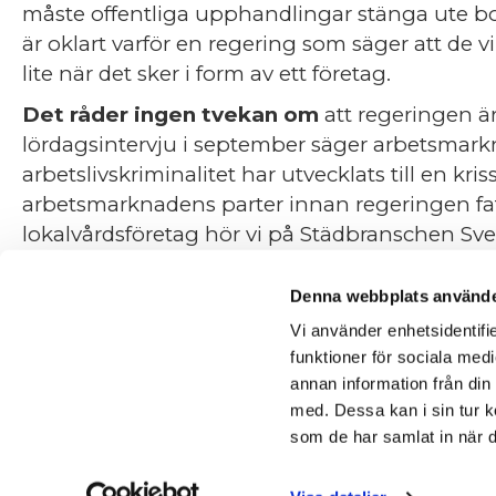
måste offentliga upphandlingar stänga ute b
är oklart varför en regering som säger att de vi
lite när det sker i form av ett företag.
Det råder ingen tvekan om
att regeringen ä
lördagsintervju i september säger arbetsmark
arbetslivskriminalitet har utvecklats till en kris
arbetsmarknadens parter innan regeringen fat
lokalvårdsföretag hör vi på Städbranschen S
drabbas när mer eller mindre kriminell verksa
att offentliga myndigheter ofta saknar resurse
Denna webbplats använde
företagen.
Vi använder enhetsidentifie
funktioner för sociala medi
I upphandlingar där priset
är utslagsgivande
annan information från din
kryphål alltid få fördelar. I år har till exempe
med. Dessa kan i sin tur k
med städföretaget Kleni och polisanmält föret
som de har samlat in när d
Just Kleni är ett företag som vuxit snabbt tac
vann Kleni tolv offentliga lokalvårdsupphandl