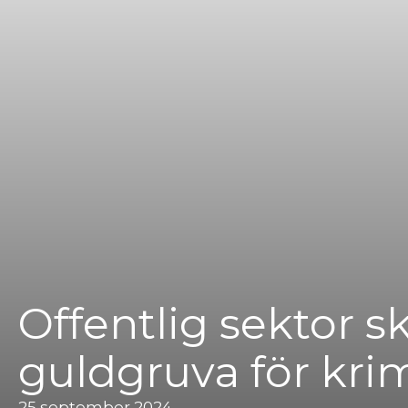
Offentlig sektor s
guldgruva för kri
25 september 2024