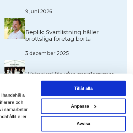
9 juni 2026
Replik: Svartlistning håller
brottsliga företag borta
3 december 2025
”Katastrof för våra medlemmar
när brottsligheten infiltrerar
upphandlingar”
Tillåt alla
illhandahålla
24 juli 2025
ifierare och
Anpassa
 vi samarbetar
Tipsa oss
ahållit eller
Avvisa