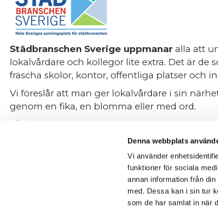
Städbranschen Sverige uppmanar
alla att
lokalvårdare och kollegor lite extra. Det är de s
fräscha skolor, kontor, offentliga platser och i
Vi föreslår att man ger lokalvårdare i sin nä
genom en fika, en blomma eller med ord.
Få arbetsgrupper i samhället uppmärksammas no
påverkar så många.
Denna webbplats använde
Första gången Städbranschen Sverige uppmä
Vi använder enhetsidentifie
kom från Norge som startade traditionen reda
funktioner för sociala medi
annan information från din
Sverige och Norge även i Finland.
med. Dessa kan i sin tur k
Målet är att höja respekten för de som städar v
som de har samlat in när d
Har ni tips hur ni kommer fira ”Städarens Da