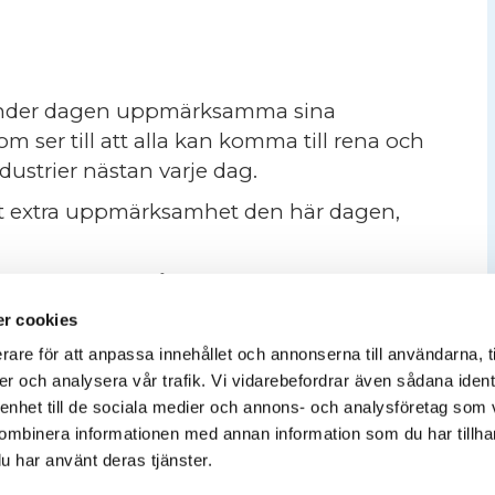
 under dagen uppmärksamma sina
om ser till att alla kan komma till rena och
ndustrier nästan varje dag.
rhet extra uppmärksamhet den här dagen,
rmalt sett så lite, trots att deras arbete
r cookies
rksammade Städarnas dag var 2016. Idén
rare för att anpassa innehållet och annonserna till användarna, t
n 2002. Numera firas dagen förutom i
er och analysera vår trafik. Vi vidarebefordrar även sådana ident
 enhet till de sociala medier och annons- och analysföretag som
ombinera informationen med annan information som du har tillhand
åra arbetsplatser, skolor eller hem.
u har använt deras tjänster.
g” hör av er till oss på kansliet. Ju mer