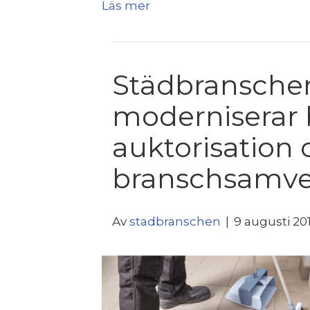
Läs mer
Städbranschen
moderniserar
auktorisation 
branschsamve
Av
stadbranschen
|
9 augusti 20