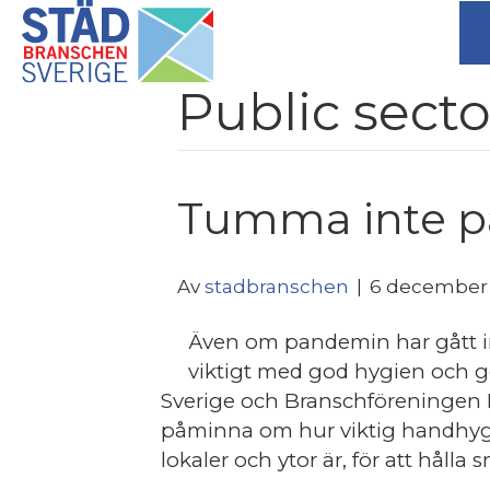
Public secto
Tumma inte p
Av
stadbranschen
|
6 december
Även om pandemin har gått in 
viktigt med god hygien och g
Sverige och Branschföreningen P
påminna om hur viktig handhygi
lokaler och ytor är, för att hålla 