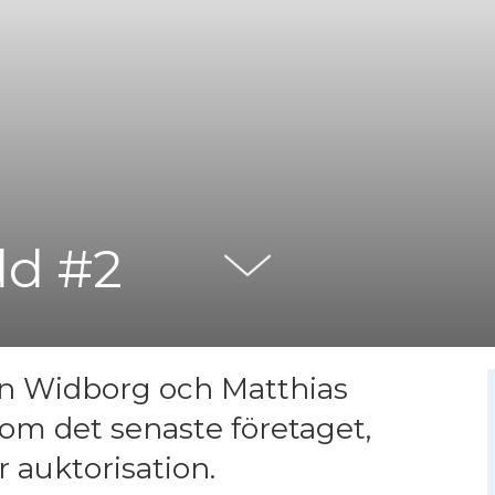
dd #2
en Widborg och Matthias
om det senaste företaget,
 auktorisation.