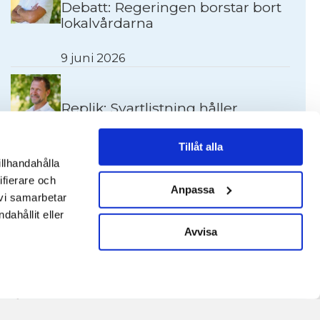
Debatt: Regeringen borstar bort
lokalvårdarna
9 juni 2026
Replik: Svartlistning håller
brottsliga företag borta
Tillåt alla
3 december 2025
illhandahålla
ifierare och
Anpassa
 vi samarbetar
”Katastrof för våra medlemmar
ahållit eller
när brottsligheten infiltrerar
Avvisa
upphandlingar”
24 juli 2025
Tipsa oss