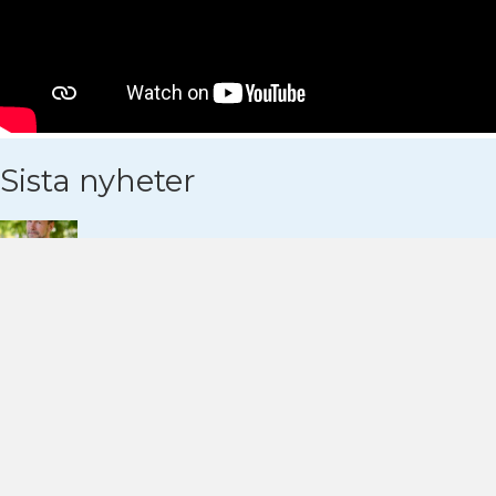
Sista nyheter
Debatt: Regeringen borstar bort
lokalvårdarna
9 juni 2026
Replik: Svartlistning håller brottsliga
företag borta