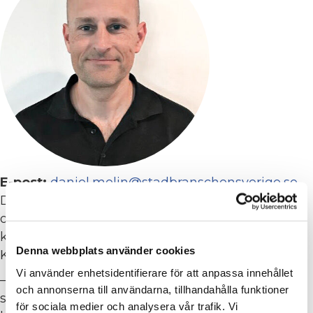
E-post:
daniel.melin@stadbranschensverige.se
Daniel Melin har jobbat på lite olika företag och
olika positioner i branschen, sedan en tid tillbaka
känner folk igen honom som produktchef på
Denna webbplats använder cookies
Kärcher.
Vi använder enhetsidentifierare för att anpassa innehållet
– Jag brinner för frågor som rör städbranschen
och annonserna till användarna, tillhandahålla funktioner
som helhet, men kanske specifikt delar som
för sociala medier och analysera vår trafik. Vi