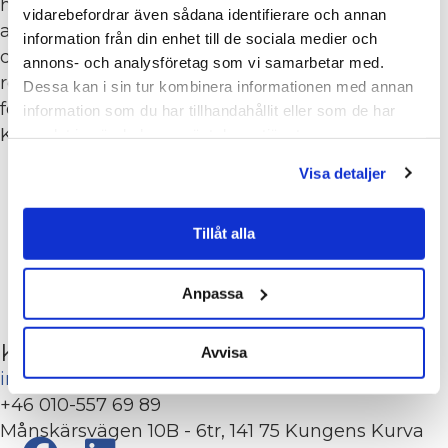
hållbarhet och social inkludering på
vidarebefordrar även sådana identifierare och annan
arbetsplatser. Jag har en grundinställning i att
information från din enhet till de sociala medier och
det är helt enkelt lättare att arbeta, om alla har
annons- och analysföretag som vi samarbetar med.
roligt på jobbet och tycker arbetsglädje alldeles
Dessa kan i sin tur kombinera informationen med annan
för sällan är ett mättal, när företag tar fram sina
information som du har tillhandahållit eller som de har
KPI:er, säger Daniel.
samlat in när du har använt deras tjänster.
Visa detaljer
STYRELSEN
Tillåt alla
Anpassa
Kontakta Städbranschen Sverige
Avvisa
info@stadbranschensverige.se
+46 010-557 69 89
Månskärsvägen 10B - 6tr, 141 75 Kungens Kurva