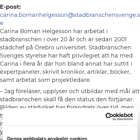
E-post:
carina.bomanhelgesson@stadbranschensverige.s
e
Carina Boman Helgesson har arbetat i
städbranschen i över 20 år och är sedan 2001
städchef på Örebro universitet. Städbranschen
Sveriges styrelse har haft privilegiet att ha med
Carina i flera år där hon bland annat har suttit i
expertpaneler, skrivit krönikor, artiklar, böcker,
samt arbetat som projektledare.
– Jag föreläser, upplyser och utbildar med mål att
städbranschen skall få den status den förtjänar.
Bilden av städyrket har förändrats över tid, men
tyvärr finns den gamla bilden kvar hos gemene
man. De förutfattade meningar som finns om
yrket är till nackdel för både utförare och kunder
Denna webbplats använder cookies
och just den bilden vill jag förändra, säger Carina.