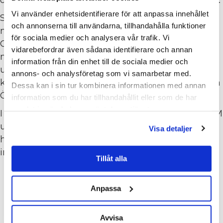
Vi använder enhetsidentifierare för att anpassa innehållet
Som målmedveten innovatör, ständigt på gång
och annonserna till användarna, tillhandahålla funktioner
med nya projekt och idéer för städbranschen är
för sociala medier och analysera vår trafik. Vi
Carinas insatser för Städbranschen Sveriges
vidarebefordrar även sådana identifierare och annan
medlemmar ovärderliga. Carinas
information från din enhet till de sociala medier och
utbildningsbakgrund är bred med en filosofie
annons- och analysföretag som vi samarbetar med.
kandidatexamen i inom beteendevetenskap från
Dessa kan i sin tur kombinera informationen med annan
Örebro universitet i grunden.
information som du har tillhandahållit eller som de har
samlat in när du har använt deras tjänster.
I den litteratur som Carina har skrivit har även FM
utbildning på Karlstad universitet, SRY
Visa detaljer
handledarutbildning, och flertalet utbildningar
inom ledarskap varit till stor nytta.
Tillåt alla
Anpassa
STYRELSEN
Avvisa