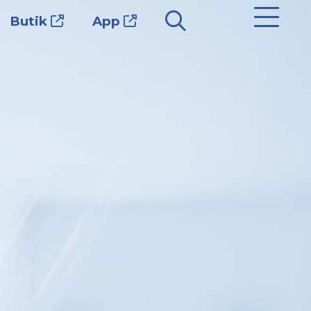
Butik
App