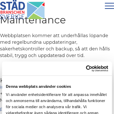
Maintenance
Webbplatsen kommer att underhållas löpande
med regelbundna uppdateringar,
säkerhetskontroller och backup, så att den hålls
stabil, trygg och uppdaterad över tid.
Kontakta Städbranschen Sverige
info@stadbranschensverige.se
Denna webbplats använder cookies
+46 010-557 69 89
Vi använder enhetsidentifierare för att anpassa innehållet
Månskärsvägen 10B - 6tr, 141 75 Kungens Kurva
och annonserna till användarna, tillhandahålla funktioner
för sociala medier och analysera vår trafik. Vi
Personuppgiftsbehandling
vidarebefordrar även sådana identifierare och annan