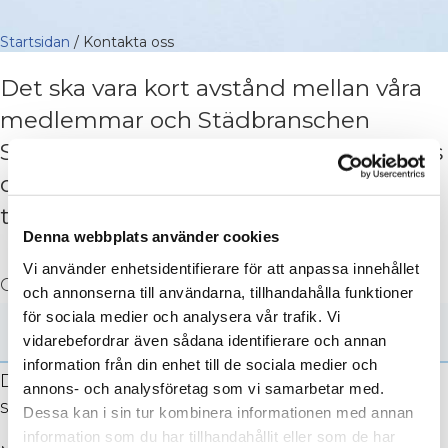
Startsidan
/
Kontakta oss
Det ska vara kort avstånd mellan våra
medlemmar och Städbranschen
Sverige. Vi arbetar för dig. Kontakta oss
om du undrar över medlemskap, har
tips på event eller bara har en fråga.
Denna webbplats använder cookies
Vi använder enhetsidentifierare för att anpassa innehållet
Comments
och annonserna till användarna, tillhandahålla funktioner
för sociala medier och analysera vår trafik. Vi
vidarebefordrar även sådana identifierare och annan
information från din enhet till de sociala medier och
Detta fält används för valideringsändamål och
annons- och analysföretag som vi samarbetar med.
ska lämnas oförändrat.
Dessa kan i sin tur kombinera informationen med annan
information som du har tillhandahållit eller som de har